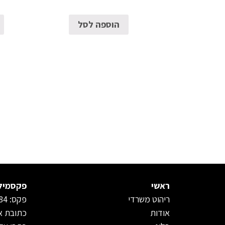
הוספה לסל
ראשי
פקסמיל
ריהוט משרדי
פקס: 15339627584
אודות
כתובת או