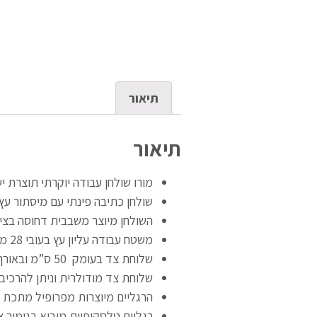
תיאור
תיאור
מורו שולחן עבודה יוקרתי תוצרת י
שולחן כתיבה פינתי עם מיסתור עץ 
השולחן מיוצר משבבית דחוסה בציפו
משטח עבודה עליון עץ בעובי 28 מ”מ צפה מעל מסגרת המתכת.
שלוחת צד בעומק 50 ס”מ ובאורך עד 120 ס”מ עם 5 מגירות כולל מנעול .
שלוחת צד מודולרית וניתן להרכיב
הרגליים מיוצרות מפרופיל מתכת מרובע 60X30 מ”מ עם פינות מעוגלות ו
רגליים טלסקופיות מיבוא בגימור צ