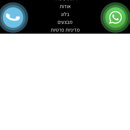
אודות
בלוג
מבצעים
מדיניות פרטיות
צור קשר
פקסמילה וכתובת
פקס: 15339627584
כתובת אולם תצוגה: בשיפוצים
כתבו עלינו ביקורות בגוגל מקומות
קטגוריות מובילות
שולחנות משרדיים
שולחנות עבודה
כסאות משרדיים
דלפקי קבלה
מחיצות למשרדים
פינות המתנה