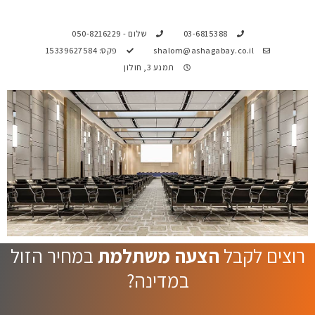
03-6815388
שלום - 050-8216229
shalom@ashagabay.co.il
פקס: 15339627584
תמנע 3, חולון
רוצים לקבל
הצעה משתלמת
במחיר הזול
במדינה?