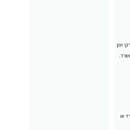
קי זמן
משרד.
ד או