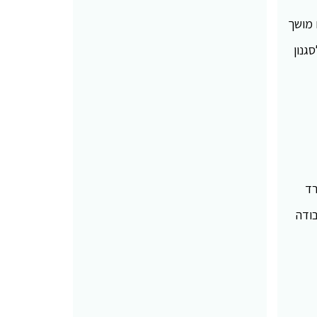
 מושך
גנון
רד
בודה