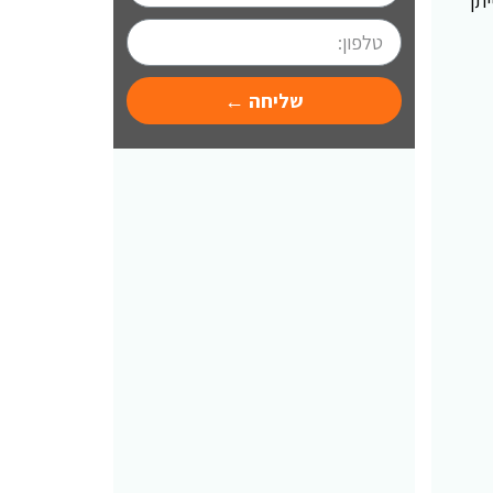
תן
שליחה ←