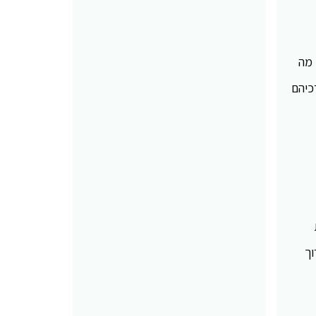
 מה
כיהם
וך