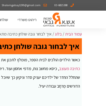
Shalomgabay1199@gmail.com
03-6815388
ריהוט משרדי
שולחנ
עמוד הבית
/
בלוג
/ איך לבחור גובה שולחן כתיבה מתא
איך לבחור גובה שולחן כתי
כאשר הילדים הולכים לבית הספר, מומלץ לתכנן את 
כתיבה מעוצב
, כיסא מחשב נוח, מדפי אחסון ועוד. רי
שהחלל החדר של ילדיכם יעניק סדר וניקיון כך שיוכל
הדורשים מֶרחָב עבודה יעיל.